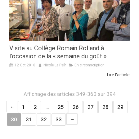
Visite au Collège Romain Rolland à
l’occasion de la « semaine du goût »
12 Oct 2018
Nicole Le Peih
En circonscription
Lire l'article
Affichage des articles 349-360 sur 394
1
2
…
25
26
27
28
29
30
31
32
33