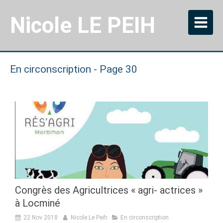
Nicole LE PEIH
En circonscription - Page 30
Congrès des Agricultrices « agri- actrices »
à Locminé
22 Nov 2018
Nicole Le Peih
En circonscription