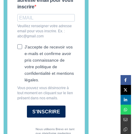
adresse email pour vous
inscrire
Veuillez renseigner votre adresse
email pour vous inscrire. Ex. :
abc@gmail.com
J'accepte de recevoir vos
e-mails et confirme avoir
pris connaissance de
votre politique de
confidentialité et mentions
légales.
Vous pouvez vous désinscrire à
tout moment en cliquant sur le lien
présent dans nos emails.
S'INSCRIRE
Nous utilisons Brevo en tant
que plateforme marketing.