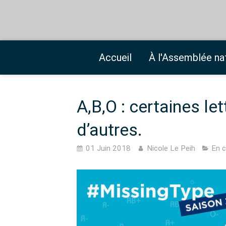
Accueil
À l'Assemblée na
A,B,O : certaines le
d’autres.
01 Juin 2018
Nicole Le Peih
En c