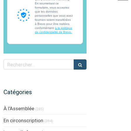
En soumettant ce
formulaire, vous acceptez
que les données
personnelles que vous avez
fournies soient transférées
à Brevo pour être traitées
conformément
à la politique
de confidentialité de Brevo.
Rechercher
Catégories
À l'Assemblée
(285)
En circonscription
(394)