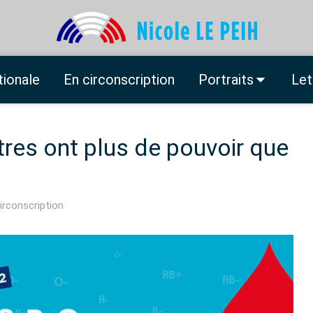
tionale
En circonscription
Portraits
Let
ttres ont plus de pouvoir que
irconscription