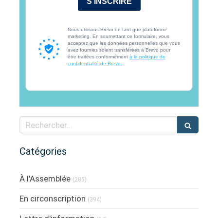
S'INSCRIRE
Nous utilisons Brevo en tant que plateforme
marketing. En soumettant ce formulaire, vous
acceptez que les données personnelles que vous
avez fournies soient transférées à Brevo pour
être traitées conformément
à la politique de
confidentialité de Brevo.
Rechercher
Catégories
À l'Assemblée
(285)
En circonscription
(394)