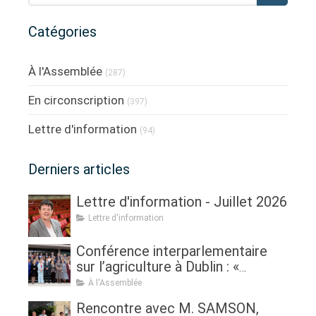
Catégories
À l'Assemblée
(287)
En circonscription
(397)
Lettre d'information
(94)
Derniers articles
Lettre d'information - Juillet 2026
Lettre d'information
Conférence interparlementaire
sur l’agriculture à Dublin : «
Assurer l'avenir de l'agriculture, de
À l'Assemblée
la politique à la pratique.
Rencontre avec M. SAMSON,
Renouveau générationnel,