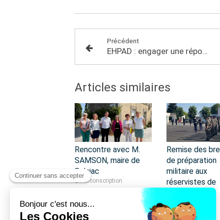
Précédent
EHPAD : engager une réponse à long terme
Articles similaires
Rencontre avec M.
Remise des br
SAMSON, maire de
de préparation
Sulniac
militaire aux
En circonscription
réservistes de
gendarmerie
En circonscription