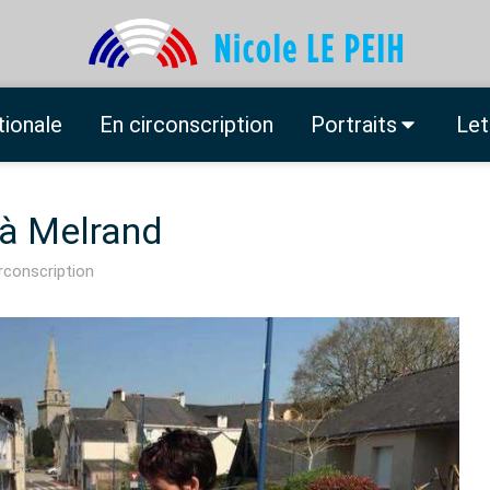
tionale
En circonscription
Portraits
Let
 à Melrand
rconscription