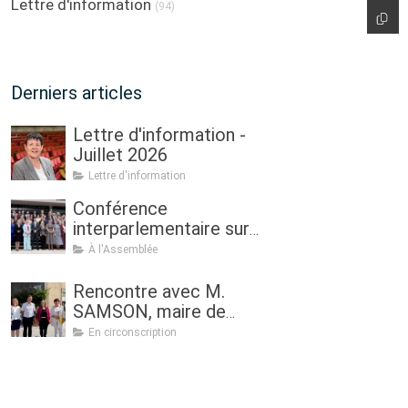
Lettre d'information
(94)
Derniers articles
Lettre d'information -
Juillet 2026
Lettre d'information
Conférence
interparlementaire sur
l’agriculture à Dublin : «
À l'Assemblée
Assurer l'avenir de
l'agriculture, de la
Rencontre avec M.
politique à la pratique.
SAMSON, maire de
Renouveau
Sulniac
En circonscription
générationnel, femmes
dans l'agriculture et
sécurité alimentaire »