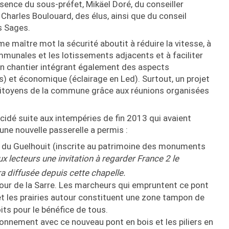
ence du sous-préfet, Mikäel Doré, du conseiller
Charles Boulouard, des élus, ainsi que du conseil
s Sages.
e maître mot la sécurité aboutit à réduire la vitesse, à
ommunales et les lotissements adjacents et à faciliter
 Un chantier intégrant également des aspects
) et économique (éclairage en Led). Surtout, un projet
citoyens de la commune grâce aux réunions organisées
idé suite aux intempéries de fin 2013 qui avaient
une nouvelle passerelle a permis :
le du Guelhouit (inscrite au patrimoine des monuments
aux lecteurs une invitation à regarder France 2 le
ra diffusée depuis cette chapelle.
tour de la Sarre. Les marcheurs qui empruntent ce pont
et les prairies autour constituent une zone tampon de
its pour le bénéfice de tous.
ronnement avec ce nouveau pont en bois et les piliers en