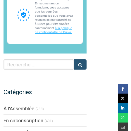
En soumettant ce
formulaire, vous acceptez
que les données
personnelles que vous avez
fournies soient transférées
à Brevo pour être traitées
conformément
à la politique
de confidentialité de Brevo.
Rechercher
Catégories
À l'Assemblée
(288)
En circonscription
(401)