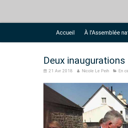
Accueil
À l'Assemblée na
Deux inaugurations
21 Avr 2018
Nicole Le Peih
En ci