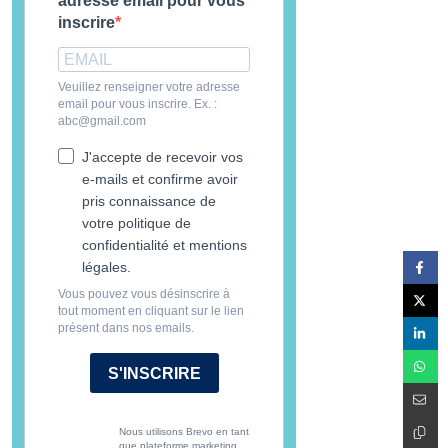
adresse email pour vous
inscrire
Veuillez renseigner votre adresse
email pour vous inscrire. Ex. :
abc@gmail.com
J'accepte de recevoir vos
e-mails et confirme avoir
pris connaissance de
votre politique de
confidentialité et mentions
légales.
Vous pouvez vous désinscrire à
tout moment en cliquant sur le lien
présent dans nos emails.
S'INSCRIRE
Nous utilisons Brevo en tant
que plateforme marketing.