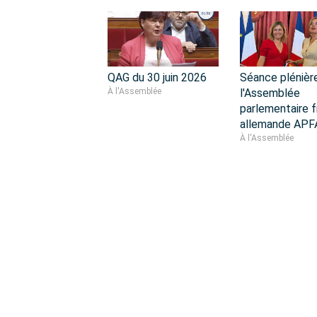
QAG du 30 juin 2026
Séance plénièr
À l'Assemblée
l'Assemblée
parlementaire f
allemande APF
À l'Assemblée