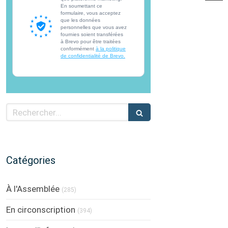
En soumettant ce
formulaire, vous acceptez
que les données
personnelles que vous avez
fournies soient transférées
à Brevo pour être traitées
conformément
à la politique
de confidentialité de Brevo.
Rechercher
Catégories
À l'Assemblée
(285)
En circonscription
(394)