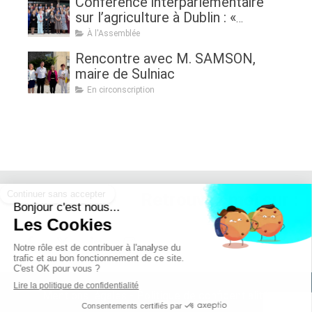
Conférence interparlementaire
sur l’agriculture à Dublin : «
Assurer l'avenir de l'agriculture, de
À l'Assemblée
la politique à la pratique.
Rencontre avec M. SAMSON,
Renouveau générationnel,
maire de Sulniac
femmes dans l'agriculture et
En circonscription
sécurité alimentaire »
Retrouvez moi sur :
Mentions légales - Politique de confidentialité