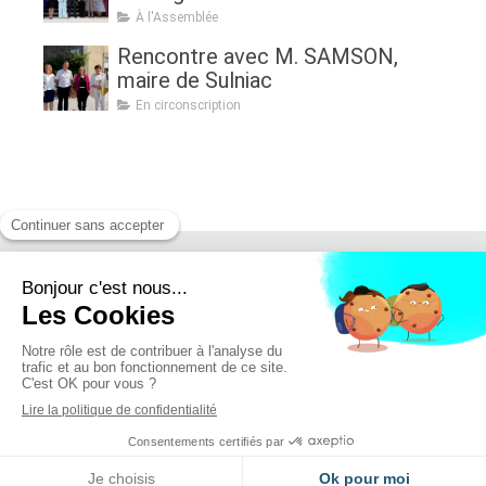
Assurer l'avenir de l'agriculture, de
À l'Assemblée
la politique à la pratique.
Rencontre avec M. SAMSON,
Renouveau générationnel,
maire de Sulniac
femmes dans l'agriculture et
En circonscription
sécurité alimentaire »
Retrouvez moi sur :
Mentions légales - Politique de confidentialité
Création et référencement du site par Simplébo