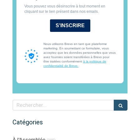
Vous pouvez vous désinscrire à tout moment en
cliquant sur le lien présent dans nos emails.
S'INSCRIRE
Nous utilisons Brevo en tant que plateforme
marketing. En soumettant ce formulaire, vous
acceptez que les données personnelles que vous
avez fournies soient transférées à Brevo pour
être traitées conformément
à la politique de
confidentialité de Brevo.
Rechercher
Catégories
À l'Assemblée