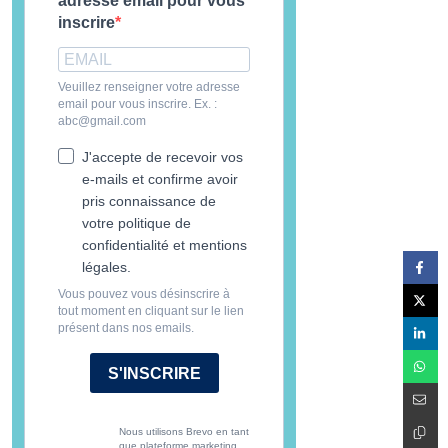
adresse email pour vous
inscrire
Veuillez renseigner votre adresse
email pour vous inscrire. Ex. :
abc@gmail.com
J'accepte de recevoir vos
e-mails et confirme avoir
pris connaissance de
votre politique de
confidentialité et mentions
légales.
Vous pouvez vous désinscrire à
tout moment en cliquant sur le lien
présent dans nos emails.
S'INSCRIRE
Nous utilisons Brevo en tant
que plateforme marketing.