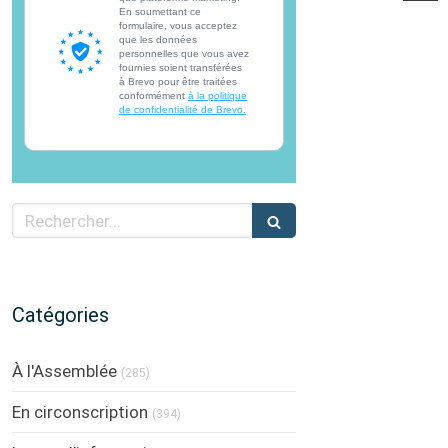
En soumettant ce
formulaire, vous acceptez
que les données
personnelles que vous avez
fournies soient transférées
à Brevo pour être traitées
conformément
à la politique
de confidentialité de Brevo.
Rechercher
Catégories
À l'Assemblée
(285)
En circonscription
(394)