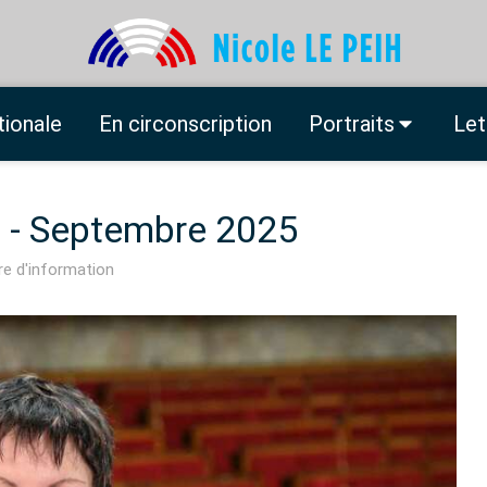
tionale
En circonscription
Portraits
Let
n - Septembre 2025
re d'information