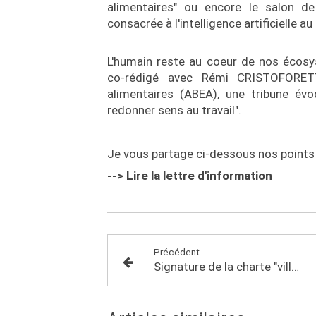
alimentaires" ou encore le salon d
consacrée à l'intelligence artificielle a
L'humain reste au coeur de nos écosyst
co-rédigé avec Rémi CRISTOFORETTI
alimentaires (ABEA), une tribune évo
redonner sens au travail".
Je vous partage ci-dessous nos points d
--> Lire la lettre d'information
Précédent
Signature de la charte "ville ambassadrice du don d'organes" à Bignan