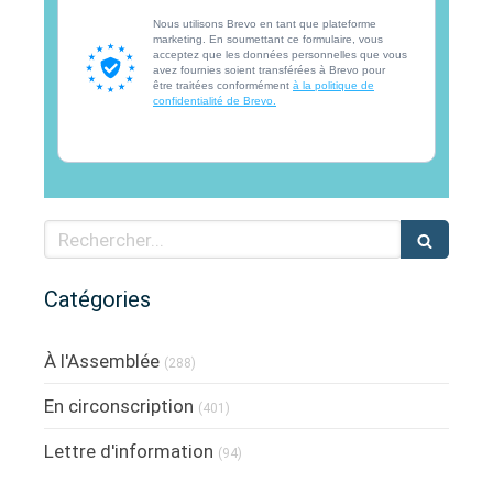
Nous utilisons Brevo en tant que plateforme
marketing. En soumettant ce formulaire, vous
acceptez que les données personnelles que vous
avez fournies soient transférées à Brevo pour
être traitées conformément
à la politique de
confidentialité de Brevo.
Rechercher
Catégories
À l'Assemblée
(288)
En circonscription
(401)
Lettre d'information
(94)