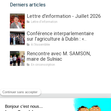
Derniers articles
Lettre d'information - Juillet 2026
Lettre d'information
Conférence interparlementaire
sur l’agriculture à Dublin : «
Assurer l'avenir de l'agriculture, de
À l'Assemblée
la politique à la pratique.
Rencontre avec M. SAMSON,
Renouveau générationnel,
maire de Sulniac
femmes dans l'agriculture et
En circonscription
sécurité alimentaire »
Retrouvez moi sur :