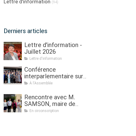
Lettre d'information
(94)
Derniers articles
Lettre d'information -
Juillet 2026
Lettre d'information
Conférence
interparlementaire sur
l’agriculture à Dublin : «
À l'Assemblée
Assurer l'avenir de
l'agriculture, de la
Rencontre avec M.
politique à la pratique.
SAMSON, maire de
Renouveau
Sulniac
En circonscription
générationnel, femmes
dans l'agriculture et
sécurité alimentaire »