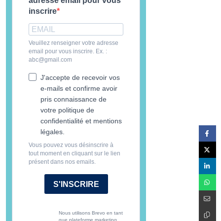
adresse email pour vous
inscrire
Veuillez renseigner votre adresse
email pour vous inscrire. Ex. :
abc@gmail.com
J'accepte de recevoir vos
e-mails et confirme avoir
pris connaissance de
votre politique de
confidentialité et mentions
légales.
Vous pouvez vous désinscrire à
tout moment en cliquant sur le lien
présent dans nos emails.
S'INSCRIRE
Nous utilisons Brevo en tant
que plateforme marketing.