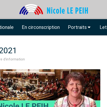
tionale
En circonscription
Portraits
Let
 2021
re d'information