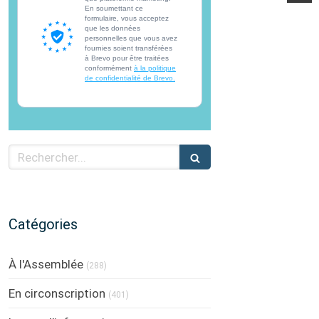
En soumettant ce
formulaire, vous acceptez
que les données
personnelles que vous avez
fournies soient transférées
à Brevo pour être traitées
conformément
à la politique
de confidentialité de Brevo.
Rechercher
Catégories
À l'Assemblée
(288)
En circonscription
(401)