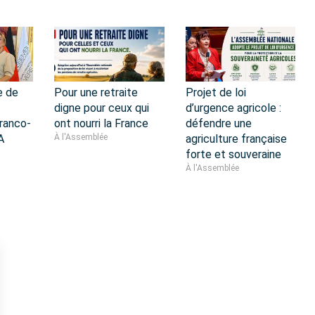
e de
Pour une retraite
Projet de loi
digne pour ceux qui
d’urgence agricole :
ranco-
ont nourri la France
défendre une
A
À l'Assemblée
agriculture française
forte et souveraine
À l'Assemblée