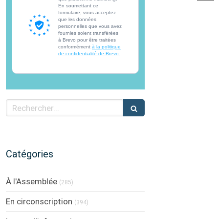
En soumettant ce
formulaire, vous acceptez
que les données
personnelles que vous avez
fournies soient transférées
à Brevo pour être traitées
conformément
à la politique
de confidentialité de Brevo.
Rechercher
Catégories
À l'Assemblée
(285)
En circonscription
(394)