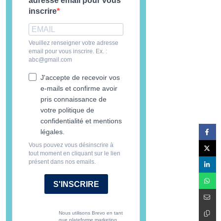
adresse email pour vous
inscrire
Veuillez renseigner votre adresse
email pour vous inscrire. Ex. :
abc@gmail.com
J'accepte de recevoir vos
e-mails et confirme avoir
pris connaissance de
votre politique de
confidentialité et mentions
légales.
Vous pouvez vous désinscrire à
tout moment en cliquant sur le lien
présent dans nos emails.
S'INSCRIRE
Nous utilisons Brevo en tant
que plateforme marketing.