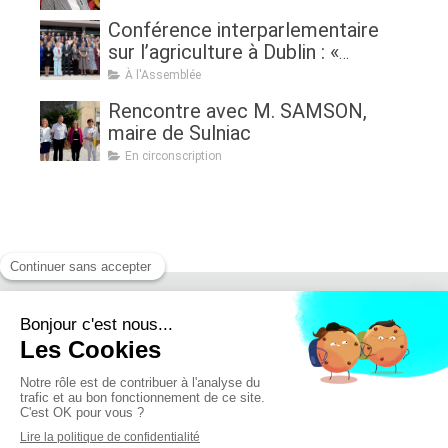
Conférence interparlementaire
sur l’agriculture à Dublin : «
Assurer l'avenir de l'agriculture, de
À l'Assemblée
la politique à la pratique.
Rencontre avec M. SAMSON,
Renouveau générationnel,
maire de Sulniac
femmes dans l'agriculture et
En circonscription
sécurité alimentaire »
Retrouvez moi sur :