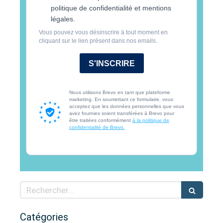
politique de confidentialité et mentions
légales.
Vous pouvez vous désinscrire à tout moment en
cliquant sur le lien présent dans nos emails.
S'INSCRIRE
Nous utilisons Brevo en tant que plateforme
marketing. En soumettant ce formulaire, vous
acceptez que les données personnelles que vous
avez fournies soient transférées à Brevo pour
être traitées conformément
à la politique de
confidentialité de Brevo.
Rechercher
Catégories