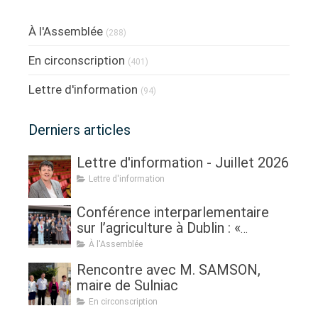
À l'Assemblée
(288)
En circonscription
(401)
Lettre d'information
(94)
Derniers articles
Lettre d'information - Juillet 2026
Lettre d'information
Conférence interparlementaire
sur l’agriculture à Dublin : «
Assurer l'avenir de l'agriculture, de
À l'Assemblée
la politique à la pratique.
Rencontre avec M. SAMSON,
Renouveau générationnel,
maire de Sulniac
femmes dans l'agriculture et
En circonscription
sécurité alimentaire »