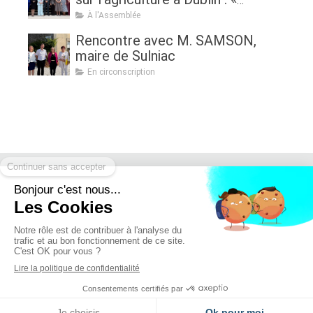
Assurer l'avenir de l'agriculture, de
À l'Assemblée
la politique à la pratique.
Rencontre avec M. SAMSON,
Renouveau générationnel,
maire de Sulniac
femmes dans l'agriculture et
En circonscription
sécurité alimentaire »
Retrouvez moi sur :
Mentions légales - Politique de confidentialité