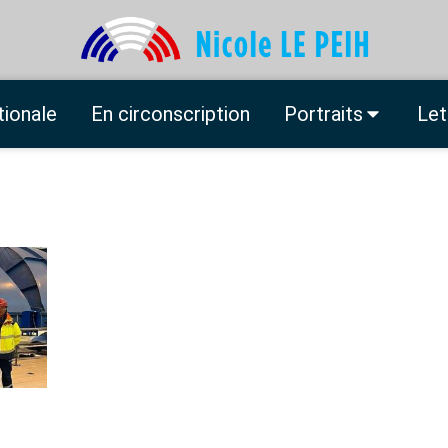
tionale
En circonscription
Portraits
Let