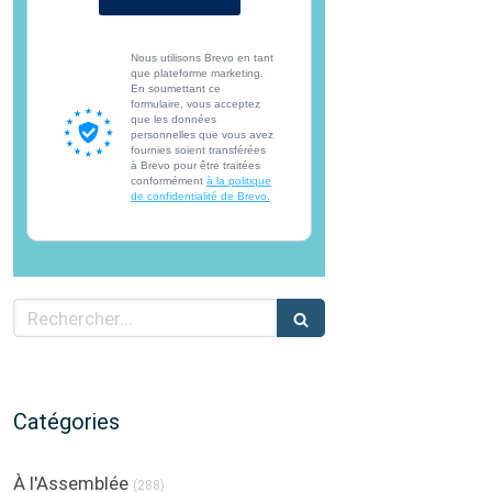
Nous utilisons Brevo en tant
que plateforme marketing.
En soumettant ce
formulaire, vous acceptez
que les données
personnelles que vous avez
fournies soient transférées
à Brevo pour être traitées
conformément
à la politique
de confidentialité de Brevo.
Rechercher
Catégories
À l'Assemblée
(288)