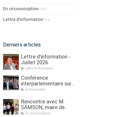
En circonscription
(401)
Lettre d'information
(94)
Derniers articles
Lettre d'information -
Juillet 2026
Lettre d'information
Conférence
interparlementaire sur
l’agriculture à Dublin : «
À l'Assemblée
Assurer l'avenir de
l'agriculture, de la
Rencontre avec M.
politique à la pratique.
SAMSON, maire de
Renouveau
Sulniac
En circonscription