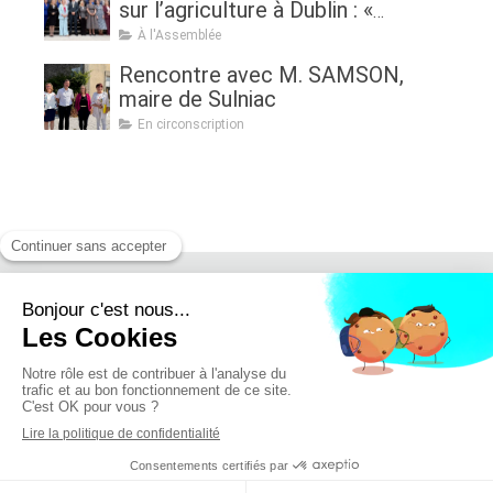
sur l’agriculture à Dublin : «
Assurer l'avenir de l'agriculture, de
À l'Assemblée
la politique à la pratique.
Rencontre avec M. SAMSON,
Renouveau générationnel,
maire de Sulniac
femmes dans l'agriculture et
En circonscription
sécurité alimentaire »
Retrouvez moi sur :
Mentions légales - Politique de confidentialité