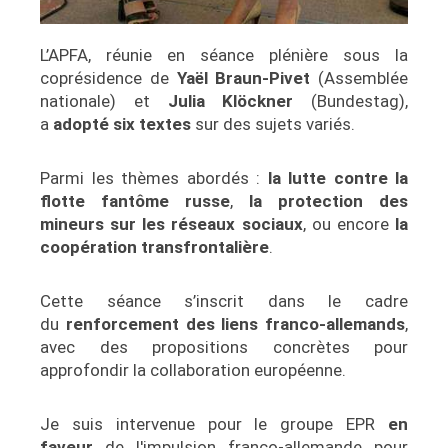
L’APFA, réunie en séance plénière sous la
coprésidence de
Yaël Braun-Pivet
(Assemblée
nationale) et
Julia Klöckner
(Bundestag),
a
adopté six textes
sur des sujets variés.
Parmi les thèmes abordés :
la lutte contre la
flotte fantôme russe
,
la protection des
mineurs sur les réseaux sociaux
, ou encore
la
coopération transfrontalière
.
Cette séance s’inscrit dans le cadre
du
renforcement des liens franco-allemands
,
avec des propositions concrètes pour
approfondir la collaboration européenne.
Je suis intervenue pour le groupe EPR
en
faveur
de l'impulsion franco-allemande pour