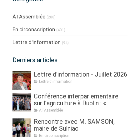
À l'Assemblée
(288)
En circonscription
(401)
Lettre d'information
(94)
Derniers articles
Lettre d'information - Juillet 2026
Lettre d'information
Conférence interparlementaire
sur l’agriculture à Dublin : «
Assurer l'avenir de l'agriculture, de
À l'Assemblée
la politique à la pratique.
Rencontre avec M. SAMSON,
Renouveau générationnel,
maire de Sulniac
femmes dans l'agriculture et
En circonscription
sécurité alimentaire »