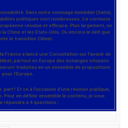
onsabilité.
Dans notre voisinage immédiat (Sahel,
tabilités politiques sont nombreuses. Ce contexte
européenne résolue et efficace. Plus largement, on
e la Chine et les Etats-Unis. Ou encore le défi que
te le transition Climat.
a France a lancé une Consultation sur l’avenir de
débat, partout en Europe des échanges citoyens
 seront traduites en un ensemble de propositions
pour l’Europe.
 part !
Et ce à l’occasion d’
une réunion publique,
n
. Pour en définir ensemble le contenu, je vous
e répondre à 4 questions :