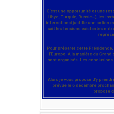
C’est une opportunité et une resp
Libye, Turquie, Russie…), les ins
international justifie une action 
sait les tensions existantes entr
représen
Pour préparer cette Présidence, l
l’Europe.
A la manière du Grand 
sont organisés. Les conclusions
Alors je vous propose d'y prendre
prévue le 6 décembre prochai
propose d