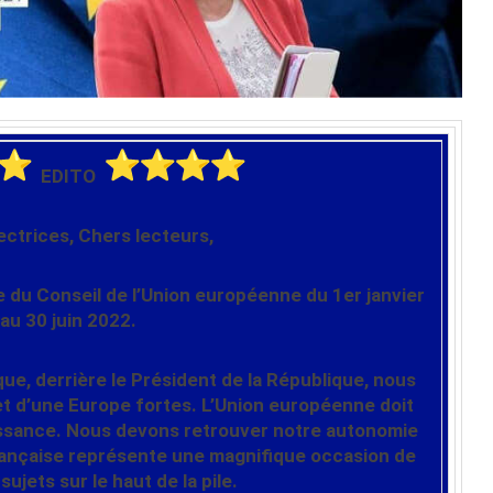
️ EDITO
ectrices, Chers lecteurs,
 du Conseil de l’Union européenne du 1er janvier
au 30 juin 2022.
que, derrière le Président de la République, nous
et d’une Europe fortes.
L’Union européenne doit
uissance. Nous devons retrouver notre autonomie
française représente une magnifique occasion de
ujets sur le haut de la pile.