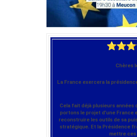
Chères l
La France exercera la présidence
Cela fait déjà plusieurs années 
portons le projet d’une France 
reconstruire les outils de sa p
stratégique. Et la Présidence 
mettre ces s