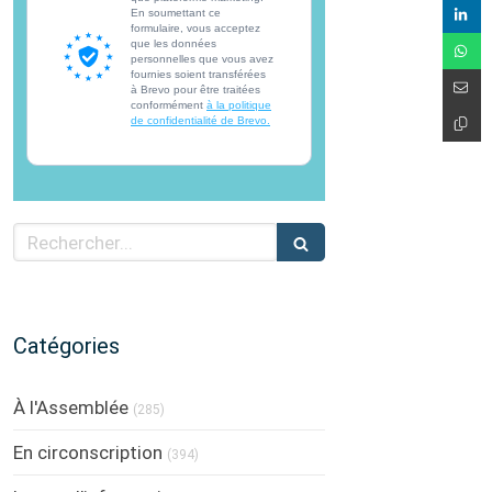
En soumettant ce
formulaire, vous acceptez
que les données
personnelles que vous avez
fournies soient transférées
à Brevo pour être traitées
conformément
à la politique
de confidentialité de Brevo.
Rechercher
Catégories
À l'Assemblée
(285)
En circonscription
(394)