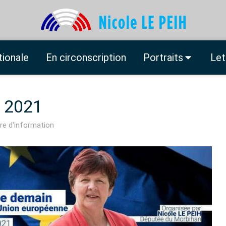
tionale
En circonscription
Portraits
Let
e 2021
re d'information