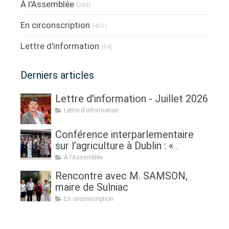
À l'Assemblée
(288)
En circonscription
(401)
Lettre d'information
(94)
Derniers articles
Lettre d'information - Juillet 2026
Lettre d'information
Conférence interparlementaire
sur l’agriculture à Dublin : «
Assurer l'avenir de l'agriculture, de
À l'Assemblée
la politique à la pratique.
Rencontre avec M. SAMSON,
Renouveau générationnel,
maire de Sulniac
femmes dans l'agriculture et
En circonscription
sécurité alimentaire »