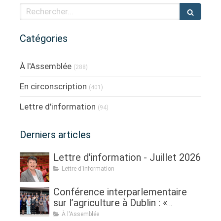
Rechercher
Catégories
À l'Assemblée
(288)
En circonscription
(401)
Lettre d'information
(94)
Derniers articles
Lettre d'information - Juillet 2026
Lettre d'information
Conférence interparlementaire
sur l’agriculture à Dublin : «
Assurer l'avenir de l'agriculture, de
À l'Assemblée