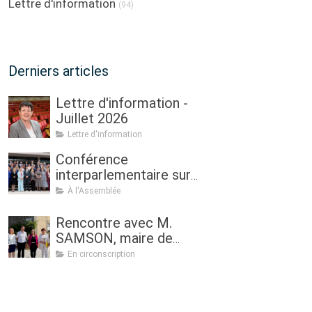
Lettre d'information
(94)
Derniers articles
Lettre d'information -
Juillet 2026
Lettre d'information
Conférence
interparlementaire sur
l’agriculture à Dublin : «
À l'Assemblée
Assurer l'avenir de
l'agriculture, de la
Rencontre avec M.
politique à la pratique.
SAMSON, maire de
Renouveau
Sulniac
En circonscription
générationnel, femmes
dans l'agriculture et
sécurité alimentaire »