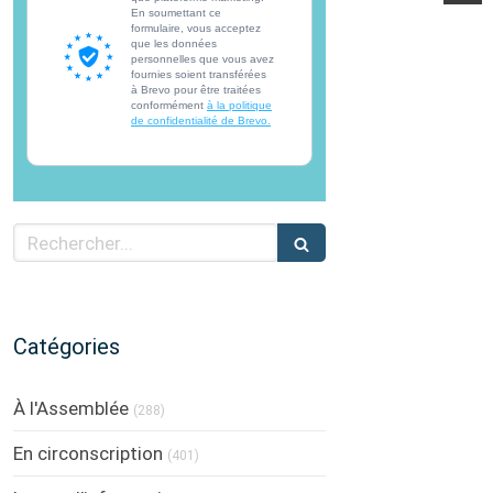
En soumettant ce
formulaire, vous acceptez
que les données
personnelles que vous avez
fournies soient transférées
à Brevo pour être traitées
conformément
à la politique
de confidentialité de Brevo.
Rechercher
Catégories
À l'Assemblée
(288)
En circonscription
(401)