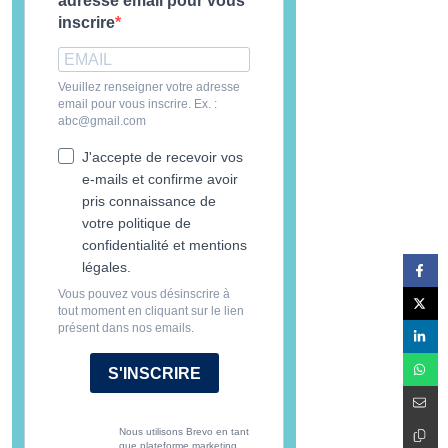
adresse email pour vous
inscrire
Veuillez renseigner votre adresse
email pour vous inscrire. Ex. :
abc@gmail.com
J'accepte de recevoir vos
e-mails et confirme avoir
pris connaissance de
votre politique de
confidentialité et mentions
légales.
Vous pouvez vous désinscrire à
tout moment en cliquant sur le lien
présent dans nos emails.
S'INSCRIRE
Nous utilisons Brevo en tant
que plateforme marketing.