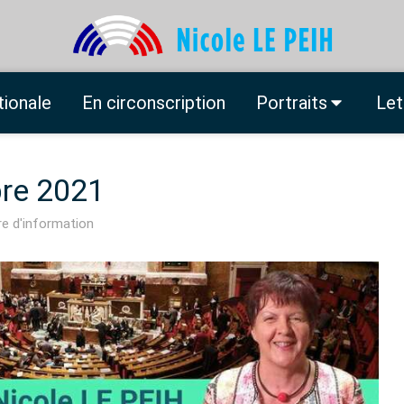
tionale
En circonscription
Portraits
Let
re 2021
re d'information