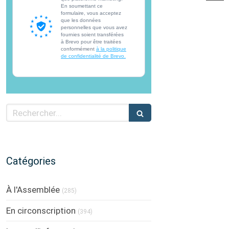
En soumettant ce
formulaire, vous acceptez
que les données
personnelles que vous avez
fournies soient transférées
à Brevo pour être traitées
conformément
à la politique
de confidentialité de Brevo.
Rechercher
Catégories
À l'Assemblée
(285)
En circonscription
(394)