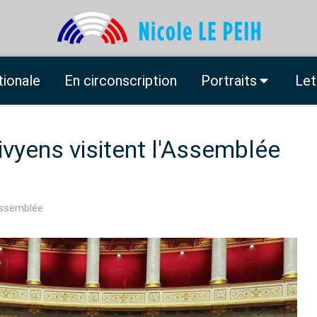
tionale
En circonscription
Portraits
Let
ivyens visitent l'Assemblée
Assemblée