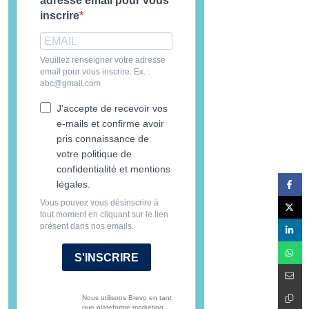
adresse email pour vous
inscrire
Veuillez renseigner votre adresse
email pour vous inscrire. Ex. :
abc@gmail.com
J'accepte de recevoir vos
e-mails et confirme avoir
pris connaissance de
votre politique de
confidentialité et mentions
légales.
Vous pouvez vous désinscrire à
tout moment en cliquant sur le lien
présent dans nos emails.
S'INSCRIRE
Nous utilisons Brevo en tant
que plateforme marketing.