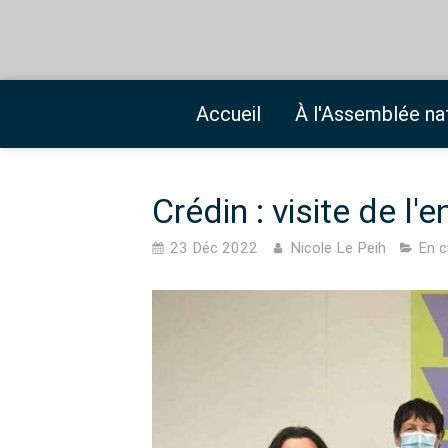
Accueil
À l'Assemblée na
Crédin : visite de l'e
23 Déc 2022
Nicole Le Peih
En c