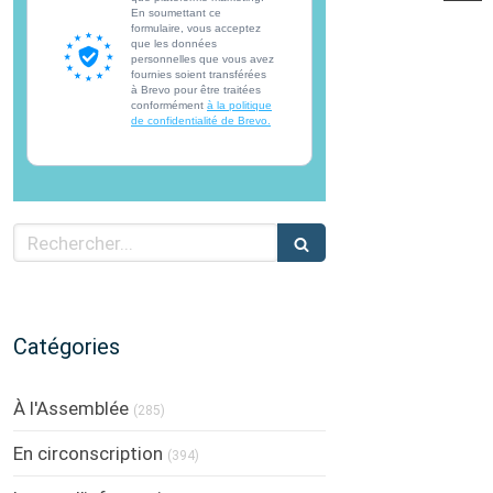
En soumettant ce
formulaire, vous acceptez
que les données
personnelles que vous avez
fournies soient transférées
à Brevo pour être traitées
conformément
à la politique
de confidentialité de Brevo.
Rechercher
Catégories
À l'Assemblée
(285)
En circonscription
(394)