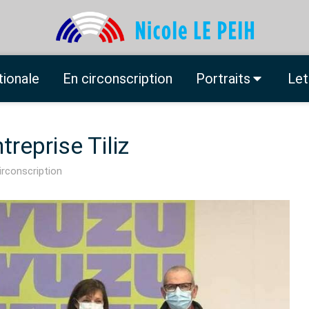
tionale
En circonscription
Portraits
Let
ntreprise Tiliz
irconscription