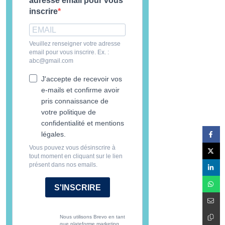
adresse email pour vous
inscrire
Veuillez renseigner votre adresse
email pour vous inscrire. Ex. :
abc@gmail.com
J'accepte de recevoir vos
e-mails et confirme avoir
pris connaissance de
votre politique de
confidentialité et mentions
légales.
Vous pouvez vous désinscrire à
tout moment en cliquant sur le lien
présent dans nos emails.
S'INSCRIRE
Nous utilisons Brevo en tant
que plateforme marketing.