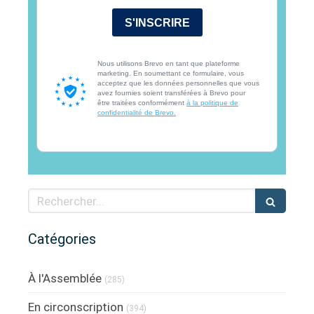
S'INSCRIRE
Nous utilisons Brevo en tant que plateforme
marketing. En soumettant ce formulaire, vous
acceptez que les données personnelles que vous
avez fournies soient transférées à Brevo pour
être traitées conformément
à la politique de
confidentialité de Brevo.
Rechercher
Catégories
À l'Assemblée
(285)
En circonscription
(394)