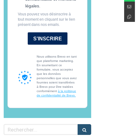
légales.
Vous pouvez vous désinscrire à
tout moment en cliquant sur le lien
présent dans nos emails.
S'INSCRIRE
Nous utilisons Brevo en tant
que plateforme marketing.
En soumettant ce
formulaire, vous acceptez
que les données
personnelles que vous avez
fournies soient transférées
à Brevo pour être traitées
conformément
à la politique
de confidentialité de Brevo.
Rechercher