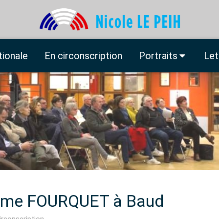
tionale
En circonscription
Portraits
Let
rôme FOURQUET à Baud
irconscription