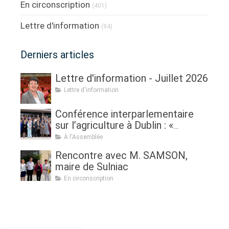
En circonscription
(401)
Lettre d'information
(94)
Derniers articles
Lettre d'information - Juillet 2026
Lettre d'information
Conférence interparlementaire
sur l’agriculture à Dublin : «
Assurer l'avenir de l'agriculture, de
À l'Assemblée
la politique à la pratique.
Rencontre avec M. SAMSON,
Renouveau générationnel,
maire de Sulniac
femmes dans l'agriculture et
En circonscription
sécurité alimentaire »