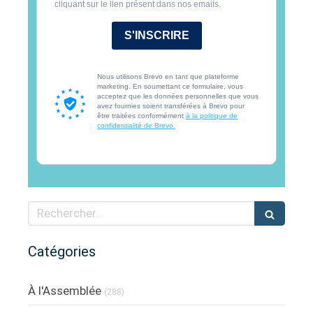
cliquant sur le lien présent dans nos emails.
S'INSCRIRE
Nous utilisons Brevo en tant que plateforme
marketing. En soumettant ce formulaire, vous
acceptez que les données personnelles que vous
avez fournies soient transférées à Brevo pour
être traitées conformément
à la politique de
confidentialité de Brevo.
Rechercher
Catégories
À l'Assemblée
(288)