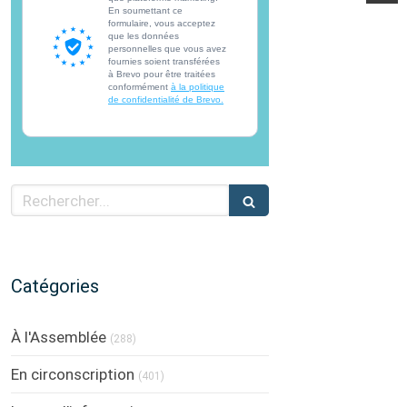
En soumettant ce
formulaire, vous acceptez
que les données
personnelles que vous avez
fournies soient transférées
à Brevo pour être traitées
conformément
à la politique
de confidentialité de Brevo.
Rechercher
Catégories
À l'Assemblée
(288)
En circonscription
(401)