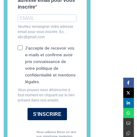
adresse email pour vous
inscrire
Veuillez renseigner votre adresse
email pour vous inscrire. Ex. :
abc@gmail.com
J'accepte de recevoir vos
e-mails et confirme avoir
pris connaissance de
votre politique de
confidentialité et mentions
légales.
Vous pouvez vous désinscrire à
tout moment en cliquant sur le lien
présent dans nos emails.
S'INSCRIRE
Nous utilisons Brevo en tant
que plateforme marketing.