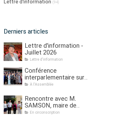
Lettre d'information
(94)
Derniers articles
Lettre d'information -
Juillet 2026
Lettre d'information
Conférence
interparlementaire sur
l’agriculture à Dublin : «
À l'Assemblée
Assurer l'avenir de
l'agriculture, de la
Rencontre avec M.
politique à la pratique.
SAMSON, maire de
Renouveau
Sulniac
En circonscription
générationnel, femmes
dans l'agriculture et
sécurité alimentaire »