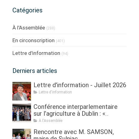
Catégories
À l'Assemblée
(288)
En circonscription
(401)
Lettre d'information
(94)
Derniers articles
Lettre d'information - Juillet 2026
Lettre d'information
Conférence interparlementaire
sur l’agriculture à Dublin : «
Assurer l'avenir de l'agriculture, de
À l'Assemblée
la politique à la pratique.
Rencontre avec M. SAMSON,
Renouveau générationnel,
maire de Sulniac