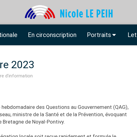
tionale
En circonscription
Portraits
Let
re 2023
re d'information
ce hebdomadaire des Questions au Gouvernement (QAG),
sseau, ministre de la Santé et de la Prévention, évoquant
re Bretagne de Noyal-Pontivy.
légation locale soit reçue rapidement et formule le