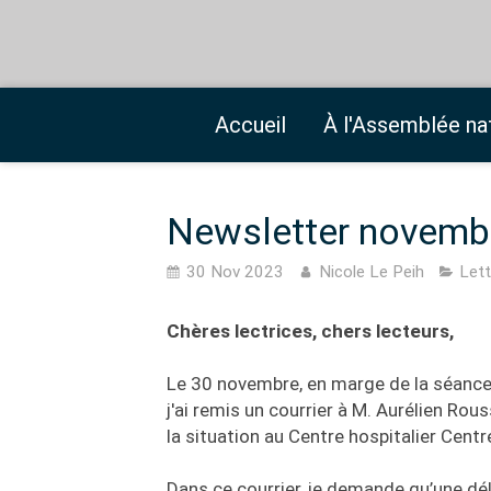
Accueil
À l'Assemblée na
Newsletter novemb
30 Nov 2023
Nicole Le Peih
Lett
Chères lectrices, chers lecteurs,
Le 30 novembre, en marge de la séan
j'ai remis un courrier à M. Aurélien Rou
la situation au Centre hospitalier Cent
Dans ce courrier, je demande qu’une dé