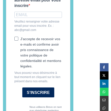
adresse email pour vous
inscrire
Veuillez renseigner votre adresse
email pour vous inscrire. Ex. :
abc@gmail.com
J'accepte de recevoir vos
e-mails et confirme avoir
pris connaissance de
votre politique de
confidentialité et mentions
légales.
Vous pouvez vous désinscrire à
tout moment en cliquant sur le lien
présent dans nos emails.
S'INSCRIRE
Nous utilisons Brevo en tant
que plateforme marketing.