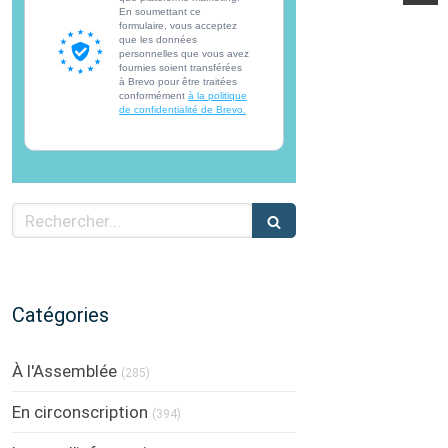
En soumettant ce
formulaire, vous acceptez
que les données
personnelles que vous avez
fournies soient transférées
à Brevo pour être traitées
conformément
à la politique
de confidentialité de Brevo.
Rechercher
Catégories
À l'Assemblée
(285)
En circonscription
(394)