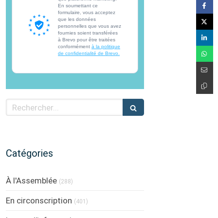
En soumettant ce
formulaire, vous acceptez
que les données
personnelles que vous avez
fournies soient transférées
à Brevo pour être traitées
conformément
à la politique
de confidentialité de Brevo.
Rechercher
Catégories
À l'Assemblée
(288)
En circonscription
(401)