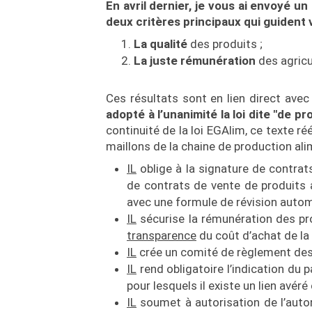
En avril dernier, je vous ai envoyé u
deux critères principaux qui guident 
La qualité
des produits ;
La juste rémunération
des agric
Ces résultats sont en lien direct ave
adopté à l’unanimité la loi dite "de p
continuité de la loi EGAlim, ce texte ré
maillons de la chaine de production ali
IL
oblige à la signature de contrat
de contrats de vente de produits 
avec une formule de révision autom
IL
sécurise la rémunération des pro
transparence
du coût d’achat de la 
IL
crée un comité de règlement des
IL
rend obligatoire l’indication du p
pour lesquels il existe un lien avéré
IL
soumet à autorisation de l’autor