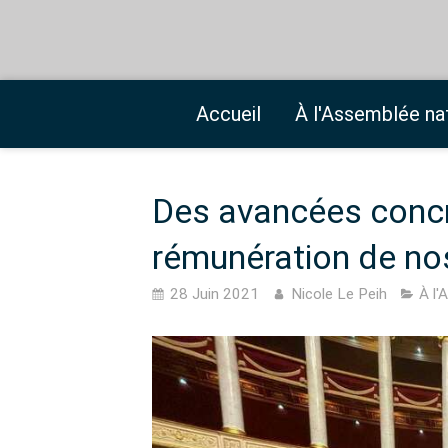
Accueil
À l'Assemblée na
Des avancées concr
rémunération de nos
28 Juin 2021
Nicole Le Peih
À l'