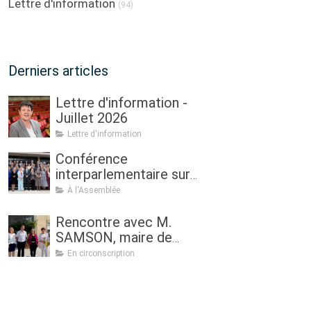
Lettre d'information
(94)
Derniers articles
Lettre d'information -
Juillet 2026
Lettre d'information
Conférence
interparlementaire sur
l’agriculture à Dublin : «
À l'Assemblée
Assurer l'avenir de
l'agriculture, de la
Rencontre avec M.
politique à la pratique.
SAMSON, maire de
Renouveau
Sulniac
En circonscription
générationnel, femmes
dans l'agriculture et
sécurité alimentaire »