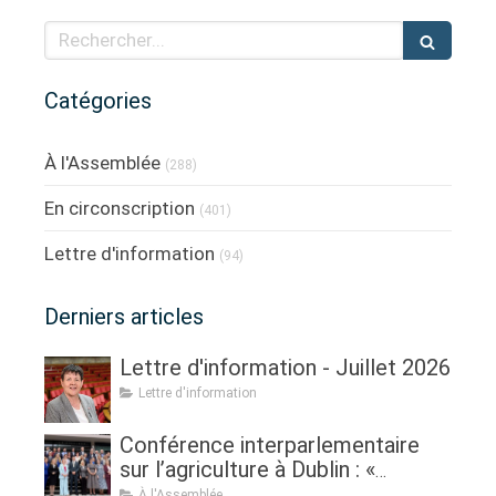
Rechercher
Catégories
À l'Assemblée
(288)
En circonscription
(401)
Lettre d'information
(94)
Derniers articles
Lettre d'information - Juillet 2026
Lettre d'information
Conférence interparlementaire
sur l’agriculture à Dublin : «
Assurer l'avenir de l'agriculture, de
À l'Assemblée