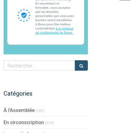
En soumettant ce
formulaire, vous acceptez
que les données
personnelles que vous avez
fournies soient transférées
à Brevo pour être traitées
conformément
à la politique
de confidentialité de Brevo.
Rechercher
Catégories
À l'Assemblée
(285)
En circonscription
(394)