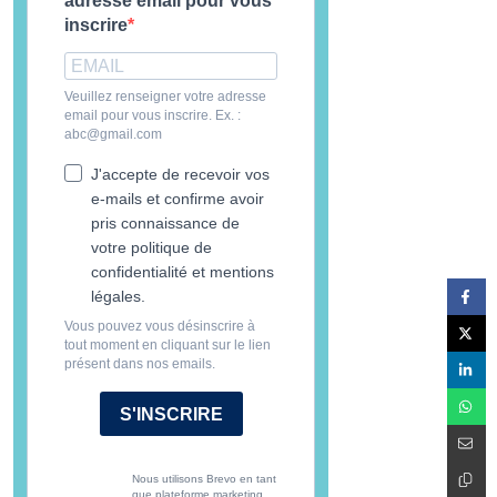
adresse email pour vous
inscrire
Veuillez renseigner votre adresse
email pour vous inscrire. Ex. :
abc@gmail.com
J'accepte de recevoir vos
e-mails et confirme avoir
pris connaissance de
votre politique de
confidentialité et mentions
légales.
Vous pouvez vous désinscrire à
tout moment en cliquant sur le lien
présent dans nos emails.
S'INSCRIRE
Nous utilisons Brevo en tant
que plateforme marketing.