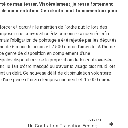
erté de manifester. Viscéralement, je reste fortement
it de manifestation. Ces droits sont fondamentaux pour
nforcer et garantir le maintien de l'ordre public lors des
d'imposer une convocation à la personne concernée, afin
mais l’obligation de pointage a été rejetée par les députés.
e de 6 mois de prison et 7 500 euros d'amende. A l'heure
 ce genre de disposition en complément d'une
ncipales dispositions de la proposition de loi controversée
urs, le fait d’être masqué ou d’avoir le visage dissimulé lors
nt un délit. Ce nouveau délit de dissimulation volontaire
i d'une peine d'un an d'emprisonnement et 15 000 euros
Suivant
Un Contrat de Transition Ecologique (CTE) pour le territoire de Pontivy : l’écologie comme moteur de l’économie.